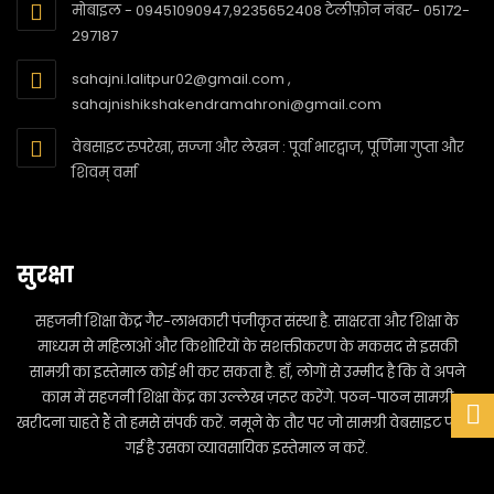
मोबाइल - 09451090947,9235652408 टेलीफ़ोन नंबर- 05172-
297187
sahajni.lalitpur02@gmail.com ,
sahajnishikshakendramahroni@gmail.com
वेबसाइट रुपरेखा, सज्जा और लेखन : पूर्वा भारद्वाज, पूर्णिमा गुप्ता और
शिवम् वर्मा
सुरक्षा
सहजनी शिक्षा केंद्र गैर-लाभकारी पंजीकृत संस्था है. साक्षरता और शिक्षा के
माध्यम से महिलाओं और किशोरियों के सशक्तीकरण के मकसद से इसकी
सामग्री का इस्तेमाल कोई भी कर सकता है. हाँ, लोगों से उम्मीद है कि वे अपने
काम में सहजनी शिक्षा केंद्र का उल्लेख ज़रूर करेंगे. पठन-पाठन सामग्री
खरीदना चाहते हैं तो हमसे संपर्क करें. नमूने के तौर पर जो सामग्री वेबसाइट पर दी
गई है उसका व्यावसायिक इस्तेमाल न करें.