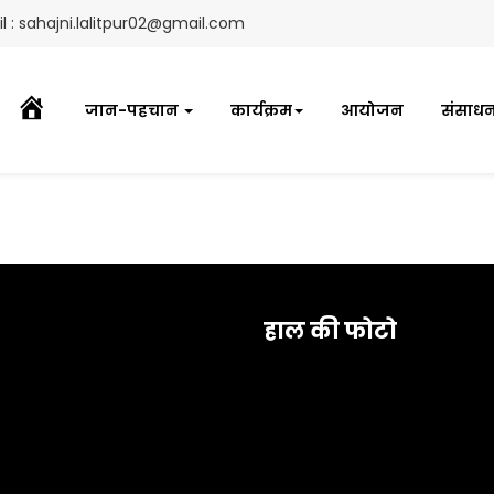
l : sahajni.lalitpur02@gmail.com
होम
जान-पहचान
कार्यक्रम
आयोजन
संसाधन क
हाल की फोटो