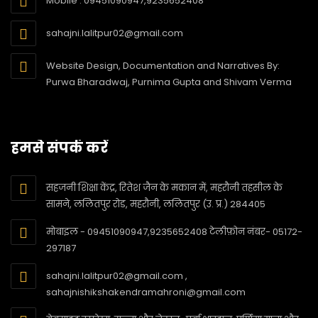
Mobile : 09451090947,9235652408
sahajni.lalitpur02@gmail.com
Website Design, Documentation and Narratives By:
Purwa Bharadwaj, Purnima Gupta and Shivam Verma
हमसे संपर्क करें
सहजनी शिक्षा केंद्र, रितेश जैन के मकान में, महरौनी तहसील के
सामने, ललितपुर रोड, महरौनी, ललितपुर (उ. प्र.) 284405
मोबाइल - 09451090947,9235652408 टेलीफ़ोन नंबर- 05172-
297187
sahajni.lalitpur02@gmail.com ,
sahajnishikshakendramahroni@gmail.com