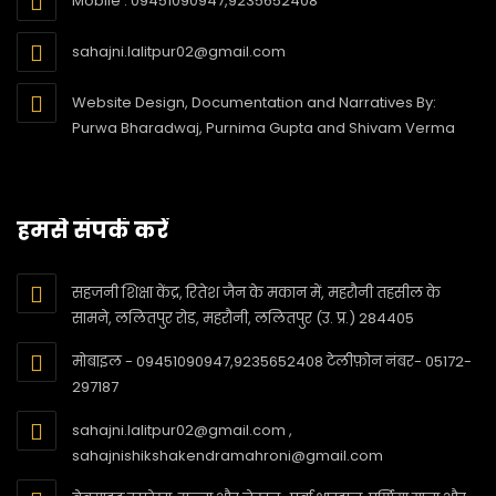
Mobile : 09451090947,9235652408
sahajni.lalitpur02@gmail.com
Website Design, Documentation and Narratives By:
Purwa Bharadwaj, Purnima Gupta and Shivam Verma
हमसे संपर्क करें
सहजनी शिक्षा केंद्र, रितेश जैन के मकान में, महरौनी तहसील के
सामने, ललितपुर रोड, महरौनी, ललितपुर (उ. प्र.) 284405
मोबाइल - 09451090947,9235652408 टेलीफ़ोन नंबर- 05172-
297187
sahajni.lalitpur02@gmail.com ,
sahajnishikshakendramahroni@gmail.com